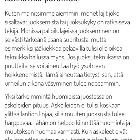
Kuten mainitsimme aiemmin, monet lajit joko
sisältävät juoksemista tai juoksukyky on ratkaiseva
tekijä. Monissa palloilulajeissa juokseminen on
selvästi tärkeänä osana suoritusta, mutta
esimerkiksi jääkiekkoa pelaavilla tulisi olla oikea
tekniikka hallussa myös. Jos juoksutekniikassa on
puutteita, se voi aiheuttaa hyötysuhteen
heikkenemistä. Tämä aiheuttaa tietysti sen, että
urheilun aikana väsyminen tulee nopeammin.
Yksi tärkeimmintä huomioista juostessa on
askeleiden pituus. Askeileiden ei tulisi koskaan
ylittää lantion linjaa, sillä muuten juoksusta tulee
harppovaa. Tähän on helppo kiinnittää huomiota ja
muutoksen huomaa varmasti. Kun askeleet eivät
ole liian pitkiä, rytmi pysyy tiivinä ja jalan liikesuunta