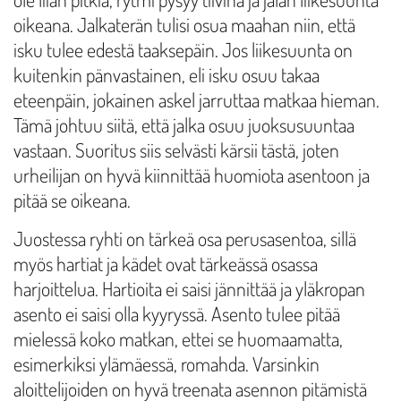
oikeana. Jalkaterän tulisi osua maahan niin, että
isku tulee edestä taaksepäin. Jos liikesuunta on
kuitenkin pänvastainen, eli isku osuu takaa
eteenpäin, jokainen askel jarruttaa matkaa hieman.
Tämä johtuu siitä, että jalka osuu juoksusuuntaa
vastaan. Suoritus siis selvästi kärsii tästä, joten
urheilijan on hyvä kiinnittää huomiota asentoon ja
pitää se oikeana.
Juostessa ryhti on tärkeä osa perusasentoa, sillä
myös hartiat ja kädet ovat tärkeässä osassa
harjoittelua. Hartioita ei saisi jännittää ja yläkropan
asento ei saisi olla kyyryssä. Asento tulee pitää
mielessä koko matkan, ettei se huomaamatta,
esimerkiksi ylämäessä, romahda. Varsinkin
aloittelijoiden on hyvä treenata asennon pitämistä