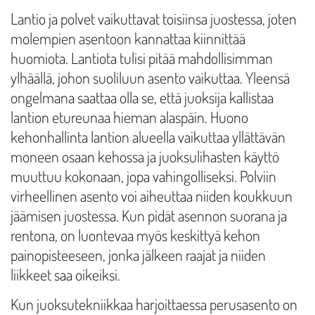
Lantio ja polvet vaikuttavat toisiinsa juostessa, joten
molempien asentoon kannattaa kiinnittää
huomiota. Lantiota tulisi pitää mahdollisimman
ylhäällä, johon suoliluun asento vaikuttaa. Yleensä
ongelmana saattaa olla se, että juoksija kallistaa
lantion etureunaa hieman alaspäin. Huono
kehonhallinta lantion alueella vaikuttaa yllättävän
moneen osaan kehossa ja juoksulihasten käyttö
muuttuu kokonaan, jopa vahingolliseksi. Polviin
virheellinen asento voi aiheuttaa niiden koukkuun
jäämisen juostessa. Kun pidät asennon suorana ja
rentona, on luontevaa myös keskittyä kehon
painopisteeseen, jonka jälkeen raajat ja niiden
liikkeet saa oikeiksi.
Kun juoksutekniikkaa harjoittaessa perusasento on