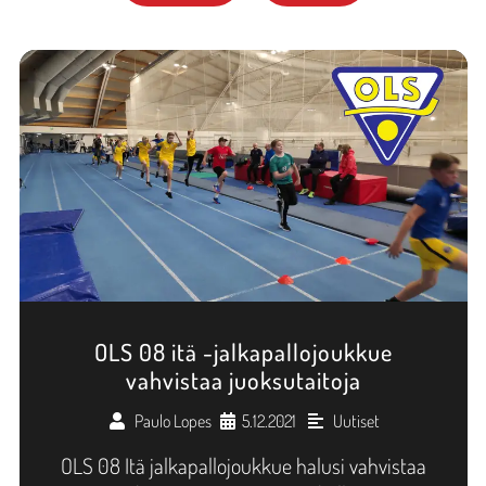
OLS 08 itä -jalkapallojoukkue
vahvistaa juoksutaitoja
Paulo Lopes
5.12.2021
Uutiset
•
•
OLS 08 Itä jalkapallojoukkue halusi vahvistaa