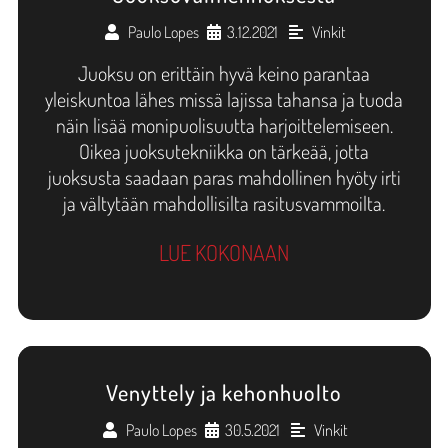
Paulo Lopes
3.12.2021
Vinkit
•
•
Juoksu on erittäin hyvä keino parantaa
yleiskuntoa lähes missä lajissa tahansa ja tuoda
näin lisää monipuolisuutta harjoittelemiseen.
Oikea juoksutekniikka on tärkeää, jotta
juoksusta saadaan paras mahdollinen hyöty irti
ja vältytään mahdollisilta rasitusvammoilta.
LUE KOKONAAN
Venyttely ja kehonhuolto
Paulo Lopes
30.5.2021
Vinkit
•
•