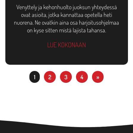
Venyttely ja kehonhuolto juoksun yhteydessä
ovat asioita, jotka kannattaa opetella heti
nuorena. Ne ovatkin aina osa harjoitusohjelmaa
on kyse sitten mistä lajista tahansa.
LUE KOKONAAN
1
2
3
4
»