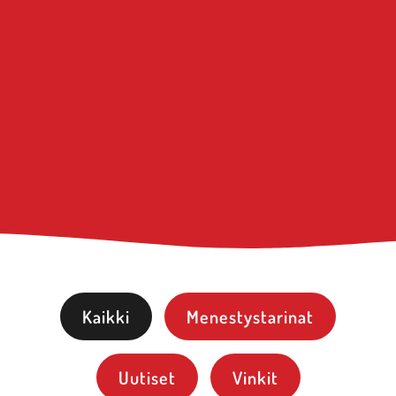
Kaikki
Menestystarinat
Uutiset
Vinkit