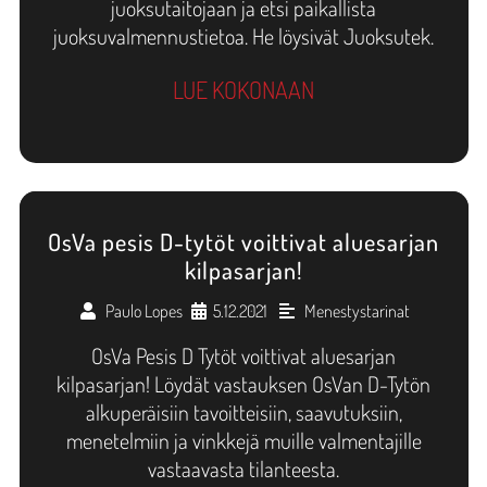
juoksutaitojaan ja etsi paikallista
juoksuvalmennustietoa. He löysivät Juoksutek.
LUE KOKONAAN
OsVa pesis D-tytöt voittivat aluesarjan
kilpasarjan!
Paulo Lopes
5.12.2021
Menestystarinat
•
•
OsVa Pesis D Tytöt voittivat aluesarjan
kilpasarjan! Löydät vastauksen OsVan D-Tytön
alkuperäisiin tavoitteisiin, saavutuksiin,
menetelmiin ja vinkkejä muille valmentajille
vastaavasta tilanteesta.