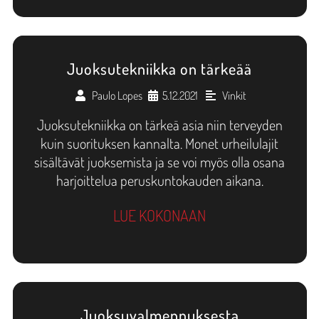
Juoksutekniikka on tärkeää
Paulo Lopes
5.12.2021
Vinkit
•
•
Juoksutekniikka on tärkeä asia niin terveyden
kuin suorituksen kannalta. Monet urheilulajit
sisältävät juoksemista ja se voi myös olla osana
harjoittelua peruskuntokauden aikana.
LUE KOKONAAN
Juoksuvalmennuksesta