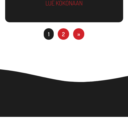
LUE KOKONAAN
1
2
»