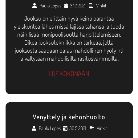
Paulo Lopes
3.12.2021
Vinkit
•
•
Juoksu on erittäin hyvä keino parantaa
yleiskuntoa lähes missä lajissa tahansa ja tuoda
näin lisää monipuolisuutta harjoittelemiseen.
Oikea juoksutekniikka on tärkeää, jotta
juoksusta saadaan paras mahdollinen hyöty irti
ja vältytään mahdollisilta rasitusvammoilta.
LUE KOKONAAN
Venyttely ja kehonhuolto
Paulo Lopes
30.5.2021
Vinkit
•
•