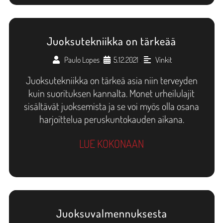
Juoksutekniikka on tärkeää
Paulo Lopes
5.12.2021
Vinkit
•
•
Juoksutekniikka on tärkeä asia niin terveyden
kuin suorituksen kannalta. Monet urheilulajit
sisältävät juoksemista ja se voi myös olla osana
harjoittelua peruskuntokauden aikana.
LUE KOKONAAN
Juoksuvalmennuksesta