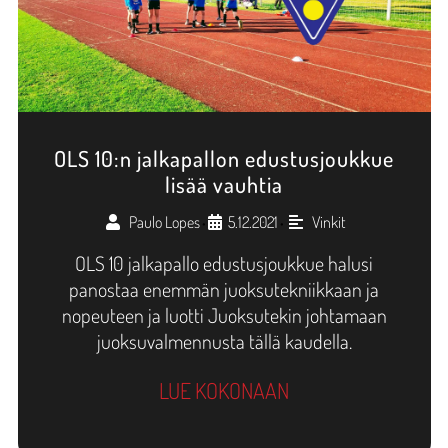
OLS 10:n jalkapallon edustusjoukkue
lisää vauhtia
Paulo Lopes
5.12.2021
Vinkit
•
•
OLS 10 jalkapallo edustusjoukkue halusi
panostaa enemmän juoksutekniikkaan ja
nopeuteen ja luotti Juoksutekin johtamaan
juoksuvalmennusta tällä kaudella.
LUE KOKONAAN