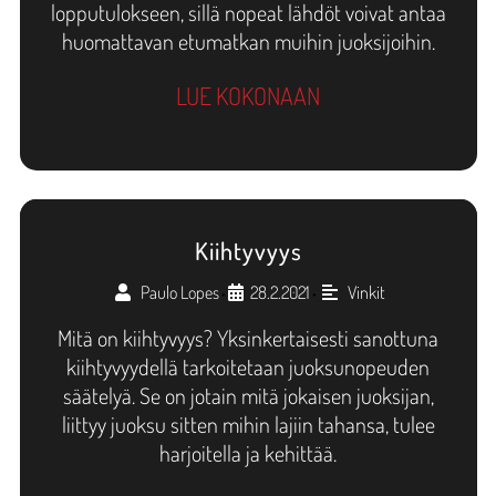
lopputulokseen, sillä nopeat lähdöt voivat antaa
huomattavan etumatkan muihin juoksijoihin.
LUE KOKONAAN
Kiihtyvyys
Paulo Lopes
28.2.2021
Vinkit
•
•
Mitä on kiihtyvyys? Yksinkertaisesti sanottuna
kiihtyvyydellä tarkoitetaan juoksunopeuden
säätelyä. Se on jotain mitä jokaisen juoksijan,
liittyy juoksu sitten mihin lajiin tahansa, tulee
harjoitella ja kehittää.