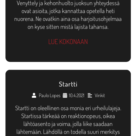
Venyttely ja kehonhuolto juoksun yhteydessä
ovat asioita, jotka kannattaa opetella heti
nuorena. Ne ovatkin aina osa harjoitusohjelmaa
on kyse sitten mistä lajista tahansa.
LUE KOKONAAN
Startti
Paulo Lopes
10.4.2021
Vinkit
•
•
Startti on oleellinen osa monia eri urheilulajeja.
Startissa tärkeää on reaktionopeus, oikea
lähtöasento ja voima, jolla liike saadaan
lähtemään. Lähdöllä on todella suuri merkitys