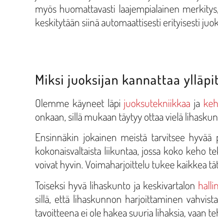
myös huomattavasti laajempialainen merkitys
keskitytään siinä automaattisesti erityisesti juoks
Miksi juoksijan kannattaa ylläp
Olemme käyneet läpi
juoksutekniikkaa
ja
keh
onkaan, sillä mukaan täytyy ottaa vielä lihaskun
Ensinnäkin jokainen meistä tarvitsee hyvää 
kokonaisvaltaista liikuntaa, jossa koko keho tek
voivat hyvin. Voimaharjoittelu tukee kaikkea tät
Toiseksi hyvä lihaskunto ja keskivartalon
halli
sillä, että lihaskunnon harjoittaminen vahvista
tavoitteena ei ole hakea suuria lihaksia, vaan t