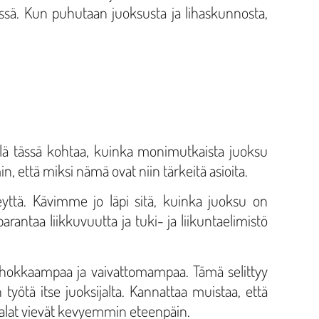
sä. Kun puhutaan juoksusta ja lihaskunnosta,
ellä tässä kohtaa, kuinka monimutkaista juoksu
, että miksi nämä ovat niin tärkeitä asioita.
yttä. Kävimme jo läpi sitä, kuinka juoksu on
arantaa liikkuvuutta ja tuki- ja liikuntaelimistö
hokkaampaa ja vaivattomampaa. Tämä selittyy
työtä itse juoksijalta. Kannattaa muistaa, että
a jalat vievät kevyemmin eteenpäin.