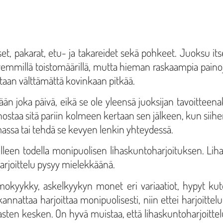
kset, pakarat, etu- ja takareidet sekä pohkeet. Juoksu its
yemmillä toistomäärillä, mutta hieman raskaampia painoj
ltaan välttämättä kovinkaan pitkää.
kään joka päivä, eikä se ole yleensä juoksijan tavoitte
a nostaa sitä pariin kolmeen kertaan sen jälkeen, kun siih
emassa tai tehdä se kevyen lenkin yhteydessä.
selleen todella monipuolisen lihaskuntoharjoituksen. Lihas
 harjoittelu pysyy mielekkäänä.
okyykky, askelkyykyn monet eri variaatiot, hypyt kut
annattaa harjoittaa monipuolisesti, niin ettei harjoittelu
asten kesken. On hyvä muistaa, että lihaskuntoharjoittelu