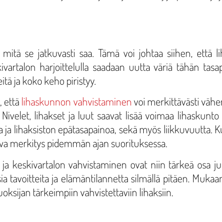
 mitä se jatkuvasti saa. Tämä voi johtaa siihen, että 
vartalon harjoittelulla saadaan uutta väriä tähän tasapa
tä ja koko keho piristyy.
, että
lihaskunnon vahvistaminen
voi merkittävästi vähe
. Nivelet, lihakset ja luut saavat lisää voimaa lihaskunt
aa ja lihaksiston epätasapainoa, sekä myös liikkuvuutta.
tava merkitys pidemmän ajan suorituksessa.
ja keskivartalon vahvistaminen ovat niin tärkeä osa ju
ia tavoitteita ja elämäntilannetta silmällä pitäen. Muka
oksijan tärkeimpiin vahvistettaviin lihaksiin.