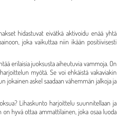
lihakset hidastuvat eivätkä aktivoidu enää yhtä
inoon, joka vaikuttaa niin ikään positiivisesti
ntää erilaisia juoksusta aiheutuvia vammoja. On
o harjoittelun myötä. Se voi ehkäistä vakaviakin
 Kun jokainen askel saadaan vähemmän jalkoja ja
oksua? Lihaskunto harjoittelu suunnitellaan ja
an on hyvä ottaa ammattilainen, joka osaa luoda