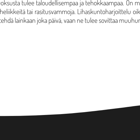
 juoksusta tulee taloudellisempaa ja tehokkaampaa. On myös
irheliikkeitä tai rasitusvammoja. Lihaskuntoharjoittelu o
itse tehdä lainkaan joka päivä, vaan ne tulee sovittaa muuh