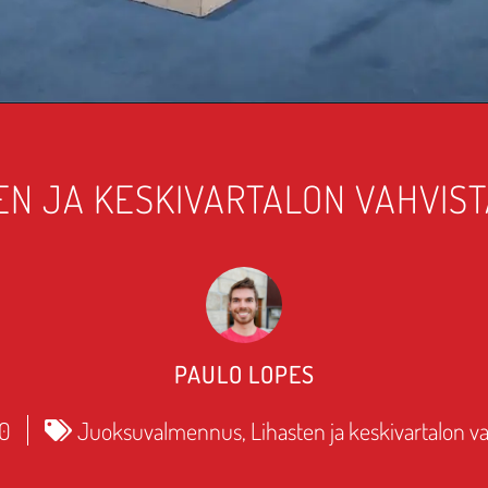
EN JA KESKIVARTALON VAHVIS
PAULO LOPES
20
Juoksuvalmennus
,
Lihasten ja keskivartalon 