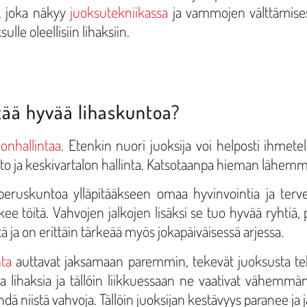
, joka näkyy
juoksutekniikassa
ja vammojen välttämises
ulle oleellisiin lihaksiin.
itää hyvää lihaskuntoa?
onhallintaa
. Etenkin nuori juoksija voi helposti ihmet
to ja keskivartalon hallinta. Katsotaanpa hieman lähemmin
peruskuntoa ylläpitääkseen omaa hyvinvointia ja terve
ee töitä. Vahvojen jalkojen lisäksi se tuo hyvää ryhtiä, p
ä ja on erittäin tärkeää myös jokapäiväisessä arjessa.
nta
auttavat jaksamaan paremmin, tekevät juoksusta te
a lihaksia ja tällöin liikkuessaan ne vaativat vähemmän 
ehdä niistä vahvoja. Tällöin juoksijan kestävyys paranee j