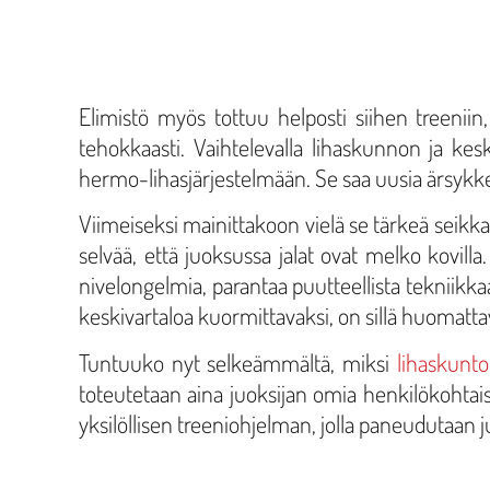
Elimistö myös tottuu helposti siihen treeniin,
tehokkaasti. Vaihtelevalla lihaskunnon ja keski
hermo-lihasjärjestelmään. Se saa uusia ärsykkei
Viimeiseksi mainittakoon vielä se tärkeä seikka
selvää, että juoksussa jalat ovat melko kovilla
nivelongelmia, parantaa puutteellista tekniikk
keskivartaloa kuormittavaksi, on sillä huomat
Tuntuuko nyt selkeämmältä, miksi
lihaskunto
toteutetaan aina juoksijan omia henkilökohtais
yksilöllisen treeniohjelman, jolla paneudutaan ju