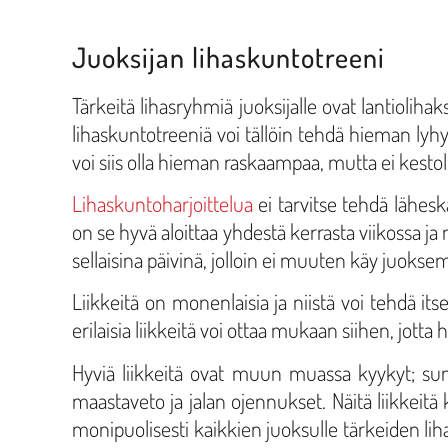
Juoksijan lihaskuntotreeni
Tärkeitä lihasryhmiä juoksijalle ovat lantioliha
lihaskuntotreeniä voi tällöin tehdä hieman lyh
voi siis olla hieman raskaampaa, mutta ei kesto
Lihaskuntoharjoittelua
ei tarvitse tehdä lähes
on se hyvä aloittaa yhdestä kerrasta viikossa j
sellaisina päivinä, jolloin ei muuten käy juoks
Liikkeitä on monenlaisia ja niistä voi tehdä it
erilaisia liikkeitä voi ottaa mukaan siihen, jotta
Hyviä liikkeitä ovat muun muassa kyykyt; sum
maastaveto ja jalan ojennukset. Näitä liikkeitä k
monipuolisesti kaikkien juoksulle tärkeiden lih