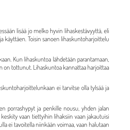
essään lisää jo melko hyvin lihaskestävyyttä, eli
a käyttäen. Toisin sanoen lihaskuntoharjoittelu
enakaan. Kun lihaskuntoa lähdetään parantamaan,
en on tottunut. Lihaskuntoa kannattaa harjoittaa
kuntoharjoittelunkaan ei tarvitse olla tylsää ja
en porrashypyt ja penkille nousu, yhden jalan
 keskity vaan tiettyihin lihaksiin vaan jakautuisi
lla ei tavoitella niinkään voimaa, vaan halutaan